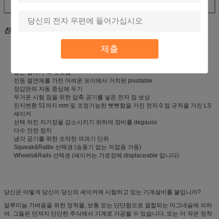
진동 테스트
시스템 특징
제출
장기간 가동
최소한도 정비 노력
높은 십자가 축 뻣뻣함
진동 절연체를 가진 어려운 포이에서 거치된 pivotable
장갑판의 자동 중심에 두기
무거운 시험 짐을 위한 압축 공기를 넣은 전자 짐 보상
진지변환 51까지 mm 및 조정가능한 뻣뻣함을 가진 전자 0 점 규칙을 가진 LS
셰이커
선택 처진 자기장을 감소시키기 위하여 장비를 degauss
다수 안전 장치
냉각 공기를 위한 조악한 여과기 단위
Squeak&Rattle 선택권 (송풍기 없는 저잡음 가동)
Wheels&Rails 선택권 (셰이커는 가로장에 displaceable 입니다)
당신은 어떻게 당신이 당신의 셰이커에 시험하고 있는 기계설비를 붙입니까?
알루미늄 가벼움을 위한 정착물, 보통 또는 단단함으로 결합되는 마그네슘에 의하
여. 그들은 던져지 단단한 주식에서 기계로 가공될 수 있습니다, 또는 더 작은 정착