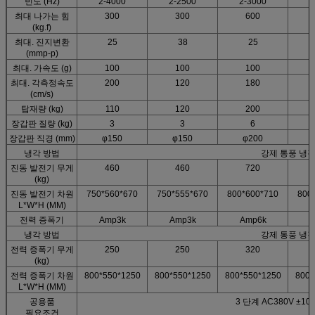
빈도 (Hz)
2-4000
2-2500
2-3000
2
최대 나가는 힘
300
300
600
(kg.f)
최대. 진지변환
25
38
25
(mmp-p)
최대. 가속도 (g)
100
100
100
최대. 각측정속도
200
120
180
(cm/s)
탑재량 (kg)
110
120
200
장갑판 질량 (kg)
3
3
6
장갑판 직경 (mm)
φ150
φ150
φ200
냉각 방법
강제 통풍 냉
진동 발전기 무게
460
460
720
(kg)
진동 발전기 차원
750*560*670
750*555*670
800*600*710
800
L*W*H (MM)
전력 증폭기
Amp3k
Amp3k
Amp6k
냉각 방법
강제 통풍 냉
전력 증폭기 무게
250
250
320
(kg)
전력 증폭기 차원
800*550*1250
800*550*1250
800*550*1250
800*
L*W*H (MM)
공용품
3 단계 AC380V ±10
필요조건