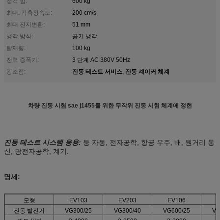
정격 힘:
600 kg
최대. 각측정속도:
200 cm/s
최대 진지변환:
51 mm
냉각 방식:
공기 냉각
탑재량:
100 kg
전력 증폭기:
3 단계 AC 380V 50Hz
진동 테스트 서비스
진동 셰이커 체계
강조점:
,
차량 진동 시험 sae j1455를 위한 무작위 진동 시험 체계에 정현
진동 테스트
시스템 응용:
등 자동, 전자공학, 항공 우주, 배, 원거리 통
신, 광전자공학, 계기.
명세:
모형
EV103
EV203
EV106
진동 발전기
VG300/25
VG300/40
VG600/25
VG