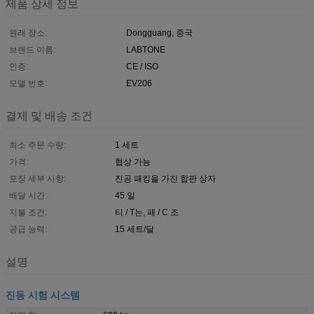
제품 상세 정보
원래 장소:
Dongguang, 중국
브랜드 이름:
LABTONE
인증:
CE / ISO
모델 번호:
EV206
결제 및 배송 조건
최소 주문 수량:
1 세트
가격:
협상 가능
포장 세부 사항:
진공 패킹을 가진 합판 상자
배달 시간:
45 일
지불 조건:
티 / T는, 패 / C 조
공급 능력:
15 세트/달
설명
진동 시험 시스템