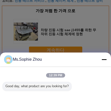
진동 테스트 서비스
진동 셰이커 체계
진동 테스트 장비
꼬리표:
,
,
가장 저렴 한 가격 으로
차량 진동 시험 sae j1455를 위한 무
작위 진동 시험 체계에 정현
계속하다
Ms.Sophie Zhou
진동 시험 시스템
더 많은 것
12:39 PM
Good day, what product are you looking for?
40kN 진동 시험 시
ISTA 3A & ISTA 6A
고 등급 범위 진동
Highly Ac
스템
아마존 8 CH 관제
실험실 장비, 지상
Vibratio
사를 가진 표준 진
진동 테스트 GJB
Syste
동 시험 체계
(150)
Channels 
3000
Frequenc