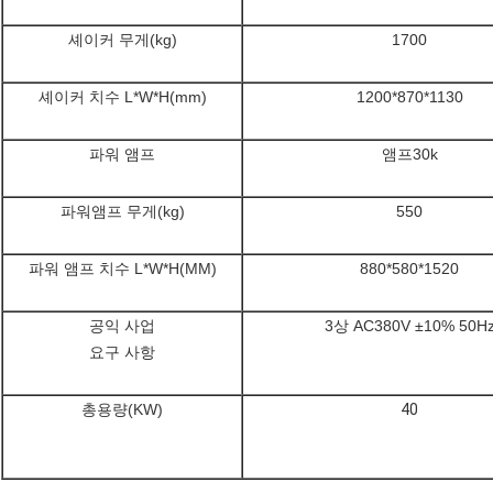
셰이커 무게(kg)
1700
셰이커 치수 L*W*H(mm)
1200*870*1130
파워 앰프
앰프30k
파워앰프 무게(kg)
550
파워 앰프 치수 L*W*H(MM)
880*580*1520
공익 사업
3상 AC380V ±10% 50H
요구 사항
총용량(KW)
40