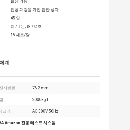
협상 가능
진공 패킹을 가진 합판 상자
45 일
티 / T는, 패 / C 조
15 세트/달
 체계
 진지변환:
76.2 mm
힘:
2000kg.f
공급기:
AC 380V 50Hz
 6A Amazon 진동 테스트 시스템