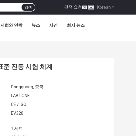
견적 요청
|
Korean
검색
저희와 연락
뉴스
사건
회사 뉴스
진 표준 진동 시험 체계
Dongguang, 중국
LABTONE
CE / ISO
EV320
1 세트