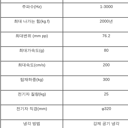
주파수(Hz)
1-3000
최대 나가는 힘(kg.f)
2000년
최대변위 (mm pp)
76.2
최대가속도(g)
80
최대속도(cm/s)
200
탑재하중(kg)
300
전기자 질량(kg)
25
전기자 직경(mm)
φ320
냉각 방법
강제 공기 냉각