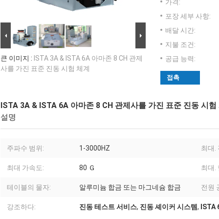
가격:
포장 세부 사항:
배달 시간:
지불 조건:
큰 이미지 :
ISTA 3A & ISTA 6A 아마존 8 CH 관제
공급 능력:
사를 가진 표준 진동 시험 체계
접촉
ISTA 3A & ISTA 6A 아마존 8 CH 관제사를 가진 표준 진동 시험
설명
주파수 범위:
1-3000HZ
최대.
최대 가속도:
80 Ｇ
최대. 
테이블의 물자:
알루미늄 합금 또는 마그네슘 합금
전원 
강조하다:
진동 테스트 서비스
,
진동 셰이커 시스템
,
ISTA