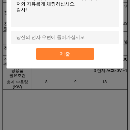
냉각 방법
강제 통풍 냉
진동 발전기 무
460
460
720
게 (kg)
진동 발전기 차
750*560*670
750*555*670
800*600*710
800
원 L*W*H (MM)
전력 증폭기
Amp3k
Amp3k
Amp6k
A
냉각 방법
강제 통풍 냉
전력 증폭기 무
250
250
320
게 (kg)
제출
전력 증폭기 차
800*550*1250
800*550*1250
800*550*1250
800*
원 L*W*H (MM)
공용품
3 단계 AC380V ±10
필요조건
총계 수용량
8
9
18
(KW)