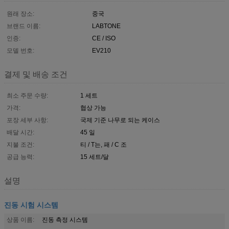
원래 장소:
중국
브랜드 이름:
LABTONE
인증:
CE / ISO
모델 번호:
EV210
결제 및 배송 조건
최소 주문 수량:
1 세트
가격:
협상 가능
포장 세부 사항:
국제 기준 나무로 되는 케이스
배달 시간:
45 일
지불 조건:
티 / T는, 패 / C 조
공급 능력:
15 세트/달
설명
진동 시험 시스템
상품 이름:
진동 측정 시스템