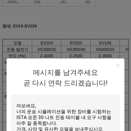
명세: EV10-EV220
모형
EV103
EV203
EV106
E
진동 발전기
VG300/25
VG300/40
VG600/25
VG
빈도 (Hz)
2-4000
2-2500
2-3000
2
최대 나가는 힘
300
300
600
(kg.f)
메시지를 남겨주세요
최대. 진지변환
25
38
25
(mmp-p)
곧 다시 연락 드리겠습니다!
최대. 가속도
100
100
100
(g)
최대. 각측정속
200
120
180
도 (cm/s)
탑재량 (kg)
110
120
200
장갑판 질량
3
3
6
(kg)
장갑판 직경
φ150
φ150
φ200
(mm)