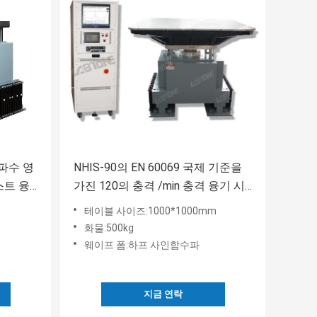
주파수 영
NHIS-90의 EN 60069 국제 기준을
스트 융
가진 120의 충격 /min 충격 융기 시
험 기계
테이블 사이즈:1000*1000mm
화물:500kg
웨이프 폼:하프 사인함수파
지금 연락