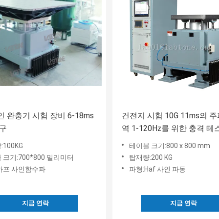
 완충기 시험 장비 6-18ms
건전지 시험 10G 11ms의 
내구
역 1-120Hz를 위한 충격 테
기 기계
100KG
테이블 크기:800 x 800 mm
 크기:700*800 밀리미터
탑재량:200 KG
하프 사인함수파
파형:Haf 사인 파동
지금 연락
지금 연락