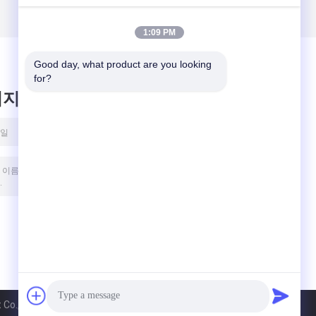
1:09 PM
Good day, what product are you looking 
for?
시지를 남겨주세요
o., Ltd. All Rights Reserved.