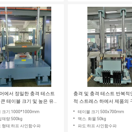
어에서 정밀한 충격 테스트
충격 및 충격 테스트 반복적
 큰 테이블 크기 및 높은 유료
적 스트레스 하에서 제품의
량을 제공하는 무거운 부하
강도 및 신뢰성을 평가하기 
크기:1000*1000mm
테이블 크기:500x700mm
스트 기계
프 테스트 기계
재량:500kg
맥스. 화물:50kg
 형태:하프 사인함수파
파도:하프 사인함수파