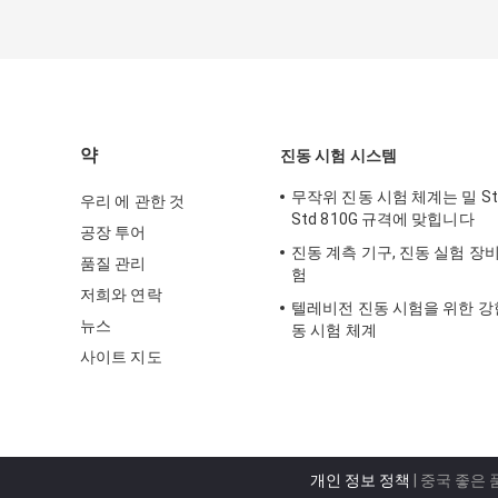
약
진동 시험 시스템
무작위 진동 시험 체계는 밀 Std
우리 에 관한 것
Std 810G 규격에 맞힙니다
공장 투어
진동 계측 기구, 진동 실험 장비
품질 관리
험
저희와 연락
텔레비전 진동 시험을 위한 강
뉴스
동 시험 체계
사이트 지도
개인 정보 정책
| 중국 좋은