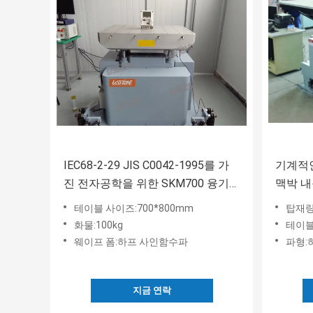
IEC68-2-29 JIS C0042-1995를 가
기계적인
진 전자공학을 위한 SKM700 융기
맥박 
충격 테스트 기계
테이블 사이즈:700*800mm
탑재량:
화물:100kg
테이블
웨이프 폼:하프 사인함수파
파형:
지금 연락