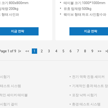
 충격 테스트를 수행 할 수 있
를 위해 설계된 펌프 테스트
 크기:800x800mm
테이블 크기:1000*1000mm
재량:200kg
유효 탑재량:500kg
 형태:사인파
웨이브 형태:하프 사인함수파
지금 연락
지금 연락
Page 1 of 9
|<
<<
1
2
3
4
5
6
7
8
9
>>
>|
 시험기
전기 역학 진동 셰이커
 테스트 시스템
기계적인 충격 테스트 
적인 셰이커 테이블
포장 낙하 시험기
 시험기 걸이
환경 테스트 시스템