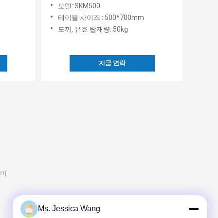
 기계
모델::SKM500
테이블 사이즈 ::500*700mm
도끼. 유효 탑재량::50kg
지금 연락
장비
Ms. Jessica Wang