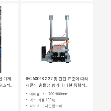
인 기계
IEC 60068 2 27 및 관련 표준에 따라
 구조적
제품의 충돌성 평가에 대한 종합적
위한 펌
인 펌프 테스트 기계
테이블 크기:700*800mm
맥스. 화물:100kg
파도:하프 사인함수파