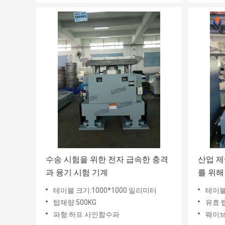
수송 시험을 위한 전자 급속한 충격
산업 제
과 융기 시험 기계
를 위해
화물 용
테이블 크기:1000*1000 밀리미터
테이블 
펌프 테
탑재량:500KG
유효 탑
파형:하프 사인함수파
웨이브