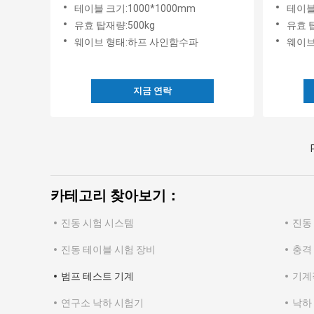
반 충격 테스트 기계
에 따라
테이블 크기:1000*1000mm
테이블
습니다.
유효 탑재량:500kg
유효 탑
웨이브 형태:하프 사인함수파
웨이브
지금 연락
카테고리 찾아보기：
진동 시험 시스템
진동
진동 테이블 시험 장비
충격
범프 테스트 기계
기계
연구소 낙하 시험기
낙하