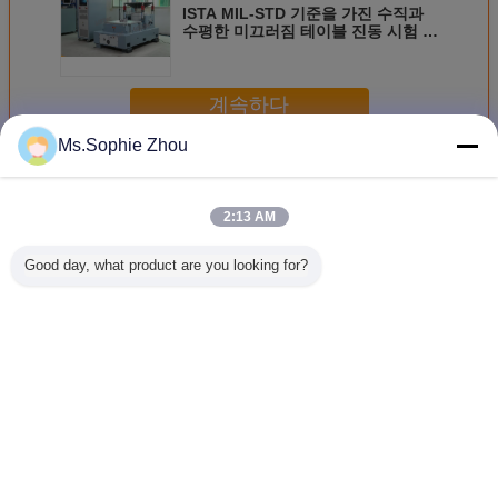
ISTA MIL-STD 기준을 가진 수직과
수평한 미끄러짐 테이블 진동 시험 체
계
계속하다
Ms.Sophie Zhou
진동 시험 시스템
더 많은 것
2:13 AM
Good day, what product are you looking for?
40kN 진동 시험 시
ISTA 3A & ISTA 6A
고 등급 범위 진동
Highly Ac
스템
아마존 8 CH 관제
실험실 장비, 지상
Vibratio
사를 가진 표준 진
진동 테스트 GJB
Syste
동 시험 체계
(150)
Channels 
3000
Frequenc
언어를 바꾸십시오
1080L×92
M
Korean