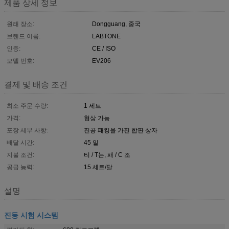
제품 상세 정보
원래 장소:
Dongguang, 중국
브랜드 이름:
LABTONE
인증:
CE / ISO
모델 번호:
EV206
결제 및 배송 조건
최소 주문 수량:
1 세트
가격:
협상 가능
포장 세부 사항:
진공 패킹을 가진 합판 상자
배달 시간:
45 일
지불 조건:
티 / T는, 패 / C 조
공급 능력:
15 세트/달
설명
진동 시험 시스템