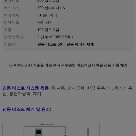
평가된 힘:
600 킬로그램
맥스. 속도:
200 센티미터 / Ｓ
최대 변위:
51 밀리미터
냉각 방법:
공기 냉각
화물:
100 킬로그램
전력 증폭기:
3-단계 AC 380V 50Hz
진동 테스트 장비
진동 셰이커 체계
강조점:
,
ISTA MIL-STD 기준을 가진 수직과 수평한 미끄러짐 테이블 진동 시험 체계
진동 테스트
시스템 응용
:
등 자동, 전자공학, 항공 우주, 배, 원거리 통
신, 광전자공학, 계기.
진동 테스트 체계
일 원리: