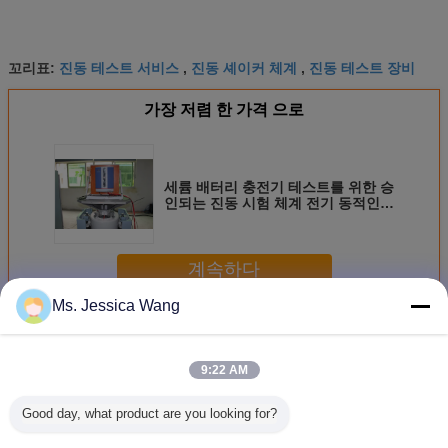
진동 테스트 서비스
진동 셰이커 체계
진동 테스트 장비
꼬리표:
,
,
가장 저렴 한 가격 으로
세륨 배터리 충전기 테스트를 위한 승
인되는 진동 시험 체계 전기 동적인
셰이커
계속하다
Ms. Jessica Wang
진동 시험 시스템
더 많은 것
9:22 AM
Good day, what product are you looking for?
40kN 진동 시험 시
ISTA 3A & ISTA 6A
고 등급 범위 진동
Highly Ac