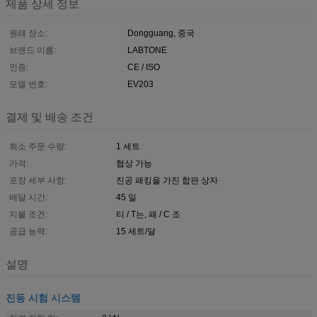
제품 상세 정보
원래 장소:
Dongguang, 중국
브랜드 이름:
LABTONE
인증:
CE / ISO
모델 번호:
EV203
결제 및 배송 조건
최소 주문 수량:
1 세트
가격:
협상 가능
포장 세부 사항:
진공 패킹을 가진 합판 상자
배달 시간:
45 일
지불 조건:
티 / T는, 패 / C 조
공급 능력:
15 세트/달
설명
진동 시험 시스템