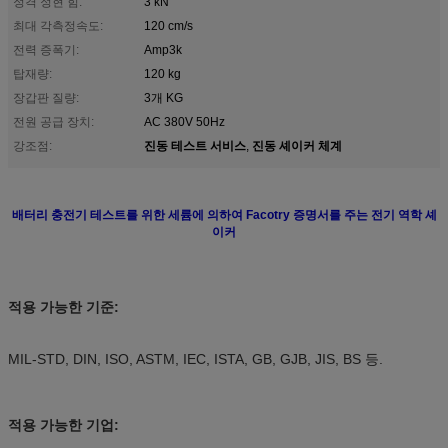
정격 정현 힘:
3 kN
최대 각측정속도:
120 cm/s
전력 증폭기:
Amp3k
탑재량:
120 kg
장갑판 질량:
3개 KG
전원 공급 장치:
AC 380V 50Hz
진동 테스트 서비스
진동 셰이커 체계
강조점:
,
배터리 충전기 테스트를 위한 세륨에 의하여 Facotry 증명서를 주는 전기 역학 셰
이커
적용 가능한 기준:
MIL-STD, DIN, ISO, ASTM, IEC, ISTA, GB, GJB, JIS, BS 등.
적용 가능한 기업: