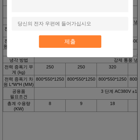
(kg)
장갑판 직경
φ150
φ150
φ200
(mm)
냉각 방법
강제 통풍 냉
진동 발전기 무
460
460
720
게 (kg)
제출
진동 발전기 차
750*560*670
750*555*670
800*600*710
800
원 L*W*H (MM)
전력 증폭기
Amp3k
Amp3k
Amp6k
A
냉각 방법
강제 통풍 냉
전력 증폭기 무
250
250
320
게 (kg)
전력 증폭기 차
800*550*1250
800*550*1250
800*550*1250
800*
원 L*W*H (MM)
공용품
3 단계 AC380V ±10
필요조건
총계 수용량
8
9
18
(KW)