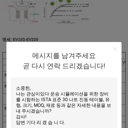
명세: EV103-EV220
메시지를 남겨주세요
모형
EV103
EV203
EV106
E
진동 발전기
VG300/25
VG300/40
VG600/25
VG
곧 다시 연락 드리겠습니다!
빈도 (Hz)
2-4000
2-2500
2-3000
2
최대 나가는 힘
300
300
600
(kg.f)
최대. 진지변환
25
38
25
(mmp-p)
최대. 가속도
100
100
100
(g)
최대. 각측정속
200
120
180
도 (cm/s)
탑재량 (kg)
110
120
200
장갑판 질량
3
3
6