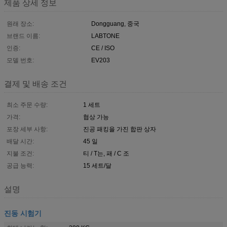
제품 상세 정보
원래 장소:
Dongguang, 중국
브랜드 이름:
LABTONE
인증:
CE / ISO
모델 번호:
EV203
결제 및 배송 조건
최소 주문 수량:
1 세트
가격:
협상 가능
포장 세부 사항:
진공 패킹을 가진 합판 상자
배달 시간:
45 일
지불 조건:
티 / T는, 패 / C 조
공급 능력:
15 세트/달
설명
진동 시험기