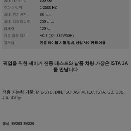
최대 나가는 힘:
300 KG
주파수 범위:
1-2500 HZ
최대. 진지변환:
38 mm
최대. 각측정속도:
200 cm/s
탑재량:
120 kg
전원 공급 장치:
AC 3 단계 380V/50Hz
진동 테이블 시험 장비
산업 셰이커 테이블
강조점:
,
픽업을 위한 셰이커 진동 테스트와 납품 차량 가장은 ISTA 3A
를 만납니다
적용 가능한 기준:
MIL-STD, DIN, ISO, ASTM, IEC, ISTA, GB, GJB,
JIS, BS 등.
명세: EV203-EV220