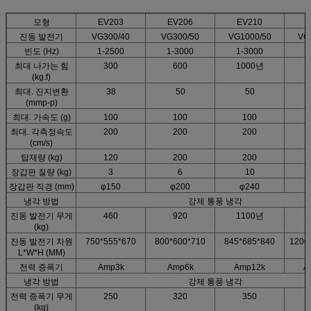
모형
EV203
EV206
EV210
진동 발전기
VG300/40
VG300/50
VG1000/50
VG
빈도 (Hz)
1-2500
1-3000
1-3000
1
최대 나가는 힘
300
600
1000년
2
(kg.f)
최대. 진지변환
38
50
50
(mmp-p)
최대. 가속도 (g)
100
100
100
최대. 각측정속도
200
200
200
(cm/s)
탑재량 (kg)
120
200
200
장갑판 질량 (kg)
3
6
10
장갑판 직경 (mm)
φ150
φ200
φ240
냉각 방법
강제 통풍 냉각
진동 발전기 무게
460
920
1100년
1
(kg)
진동 발전기 차원
750*555*670
800*600*710
845*685*840
1200
L*W*H (MM)
전력 증폭기
Amp3k
Amp6k
Amp12k
A
냉각 방법
강제 통풍 냉각
전력 증폭기 무게
250
320
350
(kg)