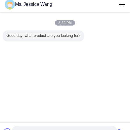
Ms. Jessica Wang
진동 시험기
더 많은 것
2:38 PM
Good day, what product are you looking for?
20kN 힘 진동 실험
기계적인 제품 진
헤드 익스팬더 및
전자 및 
실 장비
동 테스트를 위한
진동 컨트롤러가
용 공기 
전자기 진동 셰이
있는 3축 진동 시험
테스트
커
기
언어를 바꾸십시오
Korean
홈
|
우리 에 관한 것
|
저희와 연락
|
사이트맵
|
Privacy Policy
탁상용 전망
Copyright © 2016 - 2026 Labtone Test Equipment Co., Ltd.
All rights reserved.