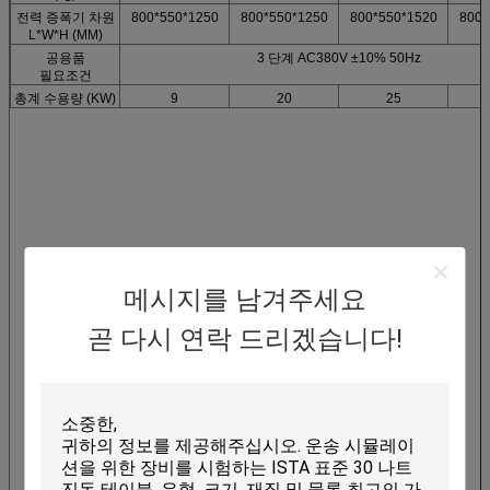
전력 증폭기 차원
800*550*1250
800*550*1250
800*550*1520
800*
L*W*H (MM)
공용품
3 단계 AC380V ±10% 50Hz
필요조건
총계 수용량 (KW)
9
20
25
메시지를 남겨주세요
곧 다시 연락 드리겠습니다!