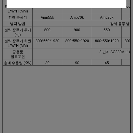
(kg)
진동 발전기 차원
1100*1300*1520
1100*1300*1520
850*1000*1100
1100*
L*W*H (MM)
전력 증폭기
Amp55k
Amp70k
Amp25k
A
냉각 방법
강제 통풍 냉
전력 증폭기 무게
800
900
550
(kg)
전력 증폭기 차원
800*550*1920
800*550*1920
800*550*1920
800*
L*W*H (MM)
공용품
3 단계 AC380V ±10
필요조건
총계 수용량 (KW)
80
90
45