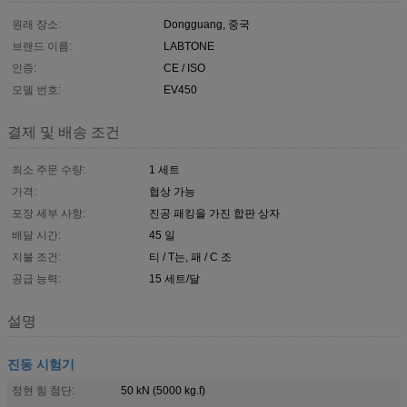
원래 장소:
Dongguang, 중국
브랜드 이름:
LABTONE
인증:
CE / ISO
모델 번호:
EV450
결제 및 배송 조건
최소 주문 수량:
1 세트
가격:
협상 가능
포장 세부 사항:
진공 패킹을 가진 합판 상자
배달 시간:
45 일
지불 조건:
티 / T는, 패 / C 조
공급 능력:
15 세트/달
설명
진동 시험기
정현 힘 첨단:
50 kN (5000 kg.f)