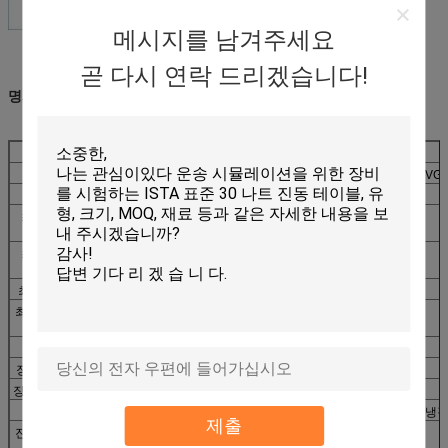
메시지를 남겨주세요
곧 다시 연락 드리겠습니다!
명세: EV340-EV450
모형
EV340
EV350
EV420
진동 발전기
VG4000/76
VG5000/76
VG2000/100
VG3
빈도 (Hz)
2-2500
2-2500
2-3000
2
최대 나가는 힘
4000
5000
2000년
(kg.f)
최대. 진지변환
76
76
100
(mmp-p)
최대. 가속도 (g)
80
100
90
최대. 각측정속도
200
200
200
(cm/s)
탑재량 (kg)
1000년
1000년
500
장갑판 질량 (kg)
50
50
23
장갑판 직경 (mm)
φ440
φ440
φ320
냉각 방법
강제 통풍 냉
제출
진동 발전기 무게
3500
3800
2000년