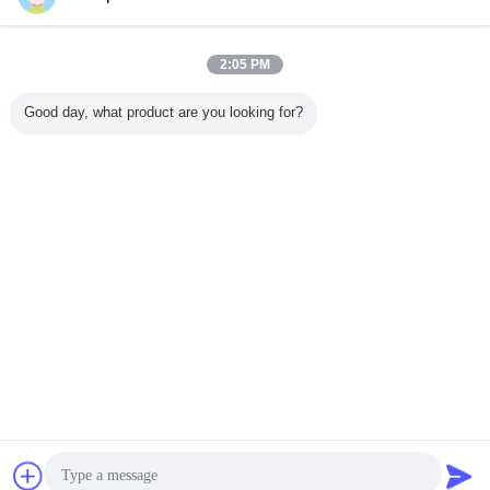
진동 시험기
더 많은 것
2:05 PM
Good day, what product are you looking for?
20kN 힘 진동 실험
기계적인 제품 진
헤드 익스팬더 및
전자 및 
실 장비
동 테스트를 위한
진동 컨트롤러가
용 공기 
전자기 진동 셰이
있는 3축 진동 시험
테스트
커
기
언어를 바꾸십시오
Korean
홈
|
우리 에 관한 것
|
저희와 연락
|
사이트맵
|
Privacy Policy
탁상용 전망
Copyright © 2016 - 2026 Labtone Test Equipment Co., Ltd.
All rights reserved.
잡담
견적 요청