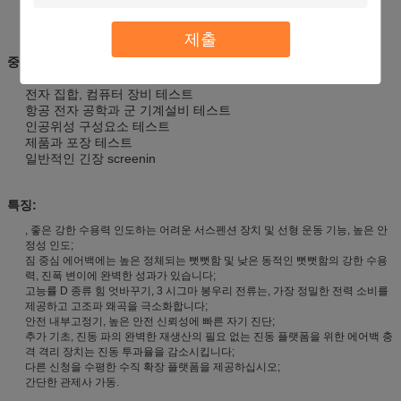
제출
중요한 신청:
자동 부속 및 체계 - 자격 테스트
전자 집합, 컴퓨터 장비 테스트
항공 전자 공학과 군 기계설비 테스트
인공위성 구성요소 테스트
제품과 포장 테스트
일반적인 긴장 screenin
특징:
, 좋은 강한 수용력 인도하는 어려운 서스펜션 장치 및 선형 운동 기능, 높은 안
정성 인도;
짐 중심 에어백에는 높은 정체되는 뻣뻣함 및 낮은 동적인 뻣뻣함의 강한 수용
력, 진폭 변이에 완벽한 성과가 있습니다;
고능률 D 종류 힘 엇바꾸기, 3 시그마 봉우리 전류는, 가장 정밀한 전력 소비를
제공하고 고조파 왜곡을 극소화합니다;
안전 내부고정기, 높은 안전 신뢰성에 빠른 자기 진단;
추가 기초, 진동 파의 완벽한 재생산의 필요 없는 진동 플랫폼을 위한 에어백 충
격 격리 장치는 진동 투과율을 감소시킵니다;
다른 신청을 수평한 수직 확장 플랫폼을 제공하십시오;
간단한 관제사 가동.