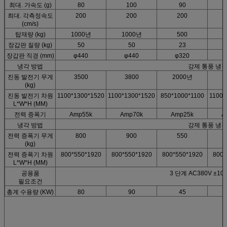
최대. 가속도 (g)
80
100
90
최대. 각측정속도
200
200
200
(cm/s)
탑재량 (kg)
1000년
1000년
500
장갑판 질량 (kg)
50
50
23
장갑판 직경 (mm)
φ440
φ440
φ320
냉각 방법
강제 통풍 냉
진동 발전기 무게
3500
3800
2000년
(kg)
진동 발전기 차원
1100*1300*1520
1100*1300*1520
850*1000*1100
1100*
L*W*H (MM)
전력 증폭기
Amp55k
Amp70k
Amp25k
A
냉각 방법
강제 통풍 냉
전력 증폭기 무게
800
900
550
(kg)
전력 증폭기 차원
800*550*1920
800*550*1920
800*550*1920
800*
L*W*H (MM)
공용품
3 단계 AC380V ±10
필요조건
총계 수용량 (KW)
80
90
45