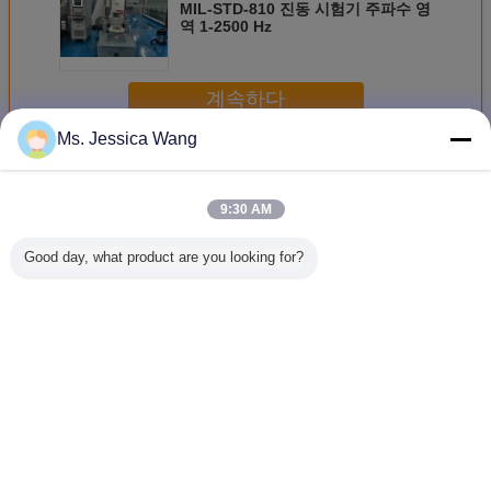
MIL-STD-810 진동 시험기 주파수 영
역 1-2500 Hz
계속하다
Ms. Jessica Wang
진동 시험기
더 많은 것
9:30 AM
Good day, what product are you looking for?
20kN 힘 진동 실험
기계적인 제품 진
헤드 익스팬더 및
전자 및 
실 장비
동 테스트를 위한
진동 컨트롤러가
용 공기 
전자기 진동 셰이
있는 3축 진동 시험
테스트
커
기
언어를 바꾸십시오
Korean