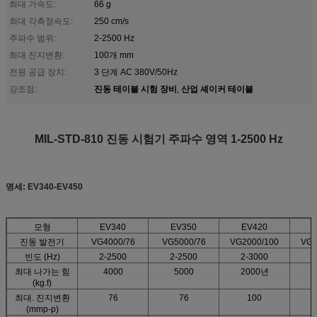
최대 가속도:
66 g
최대 각측정속도:
250 cm/s
주파수 범위:
2-2500 Hz
최대 진지변환:
100개 mm
전원 공급 장치:
3 단계 AC 380V/50Hz
진동 테이블 시험 장비
산업 셰이커 테이블
강조점:
,
MIL-STD-810 진동 시험기 주파수 영역 1-2500 Hz
명세: EV340-EV450
모형
EV340
EV350
EV420
진동 발전기
VG4000/76
VG5000/76
VG2000/100
VG3
빈도 (Hz)
2-2500
2-2500
2-3000
2
최대 나가는 힘
4000
5000
2000년
(kg.f)
최대. 진지변환
76
76
100
(mmp-p)