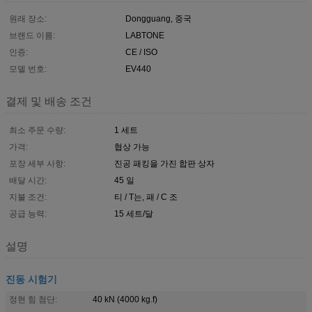
원래 장소:
Dongguang, 중국
브랜드 이름:
LABTONE
인증:
CE / ISO
모델 번호:
EV440
결제 및 배송 조건
최소 주문 수량:
1 세트
가격:
협상 가능
포장 세부 사항:
진공 패킹을 가진 합판 상자
배달 시간:
45 일
지불 조건:
티 / T는, 패 / C 조
공급 능력:
15 세트/달
설명
진동 시험기
정현 힘 첨단:
40 kN (4000 kg.f)