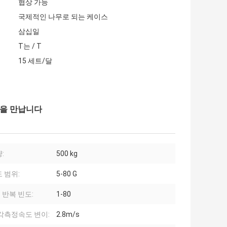
협상 가능
국제적인 나무로 되는 케이스
삼십일
T는 / T
15 세트/달
1년을 만납니다
:
500 kg
 범위:
5-80 G
o 반복 빈도:
1-80
각측정속도 변이:
2.8m/s