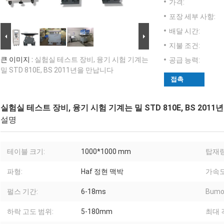
가격:
포장 세부 사항:
배달 시간:
지불 조건:
큰 이미지 :
실험실 테스트 장비, 융기 시험 기계는
공급 능력:
밀 STD 810E, BS 2011년을 만납니다
접촉
실험실 테스트 장비, 융기 시험 기계는 밀 STD 810E, BS 201
설명
테이블 크기:
1000*1000 mm
탑재량
파형:
Haf 정현 맥박
가속도
펄스 기간:
6-18ms
Bum
하락 고도 범위:
5-180mm
최대 