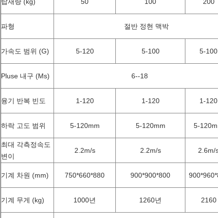
탑재량 (kg)
50
100
200
파형
절반 정현 맥박
가속도 범위 (G)
5-120
5-100
5-100
Pluse 내구 (Ms)
6--18
융기 반복 빈도
1-120
1-120
1-120
하락 고도 범위
5-120mm
5-120mm
5-120
최대 각측정속도
2.2m/s
2.2m/s
2.6m/
변이
기계 차원 (mm)
750*660*880
900*900*800
900*960*
기계 무게 (kg)
1000년
1260년
2160