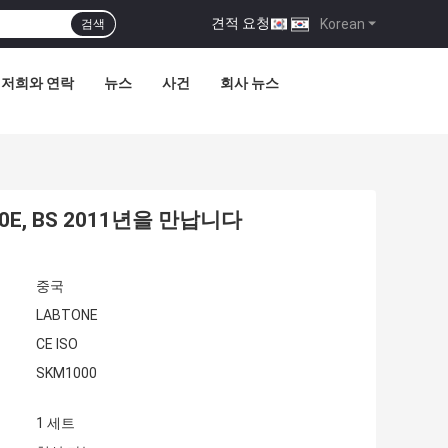
견적 요청
|
Korean
검색
저희와 연락
뉴스
사건
회사 뉴스
E, BS 2011년을 만납니다
중국
LABTONE
CE ISO
SKM1000
1 세트