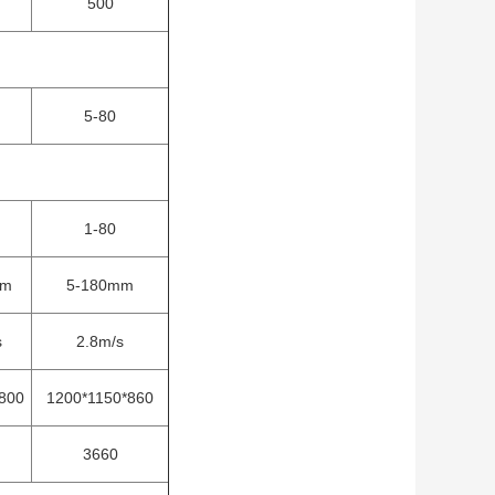
500
5-80
1-80
mm
5-180mm
s
2.8m/s
800
1200*1150*860
3660