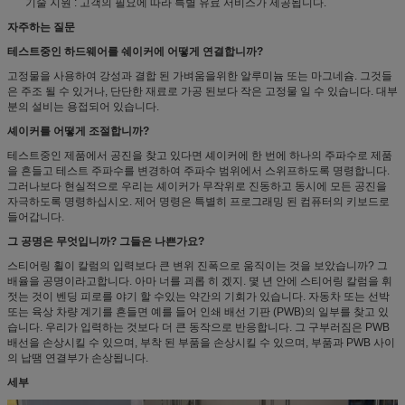
기술 지원 : 고객의 필요에 따라 특별 유료 서비스가 제공됩니다.
자주하는 질문
테스트중인 하드웨어를 쉐이커에 어떻게 연결합니까?
고정물을 사용하여 강성과 결합 된 가벼움을위한 알루미늄 또는 마그네슘. 그것들
은 주조 될 수 있거나, 단단한 재료로 가공 된보다 작은 고정물 일 수 있습니다. 대부
분의 설비는 용접되어 있습니다.
셰이커를 어떻게 조절합니까?
테스트중인 제품에서 공진을 찾고 있다면 셰이커에 한 번에 하나의 주파수로 제품
을 흔들고 테스트 주파수를 변경하여 주파수 범위에서 스위프하도록 명령합니다.
그러나보다 현실적으로 우리는 셰이커가 무작위로 진동하고 동시에 모든 공진을
자극하도록 명령하십시오. 제어 명령은 특별히 프로그래밍 된 컴퓨터의 키보드로
들어갑니다.
그 공명은 무엇입니까? 그들은 나쁜가요?
스티어링 휠이 칼럼의 입력보다 큰 변위 진폭으로 움직이는 것을 보았습니까? 그
배율을 공명이라고합니다. 아마 너를 괴롭 히 겠지. 몇 년 안에 스티어링 칼럼을 휘
젓는 것이 벤딩 피로를 야기 할 수있는 약간의 기회가 있습니다. 자동차 또는 선박
또는 육상 차량 계기를 흔들면 예를 들어 인쇄 배선 기판 (PWB)의 일부를 찾고 있
습니다. 우리가 입력하는 것보다 더 큰 동작으로 반응합니다. 그 구부러짐은 PWB
배선을 손상시킬 수 있으며, 부착 된 부품을 손상시킬 수 있으며, 부품과 PWB 사이
의 납땜 연결부가 손상됩니다.
세부