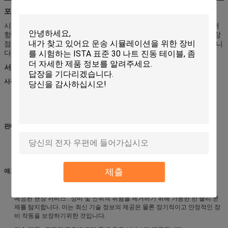
포장 및 배송
시뮬레이션 Animatronic 고객 Triceratops
는 좋은 충격 흡수, 충격 저
항, 열 씰링뿐만 아니라 무독성, 무취,
수분 부식, 좋은 투명성 등
의 장
점을 가지고
나무 케이스에 넣기 전에 공기 방울 필름으로 덮여
있습니
다
서비스
사전 판매 :
기술 상담 : 시험 방법, 실험실 계획 및 제안.
장비 선택 : 선택 계획, FAQ.
제품 테스트 계획.
판매:
고객 커뮤니케이션 및 진행 보고서.
사전 설치 준비, 장비 커미셔닝 및 시운전을위한 지침.
교정 (제 3 자 확인이 필요한 경우).
제출
애프터 세일즈 :
기술 교육 : 장비 작동, 일일 유지 보수, 일반적인 결함 진단 및 문제 해결.
예정된 현장 서비스 : 장비 및 인위적 위험을 제거하기 위해 가능한 한 빨리 문
제를 탐지합니다.
이는 최신 기술 정보의 제공은 물론 장기적이고 안정적인 장
비 작동을 보장하기위한 것입니다.