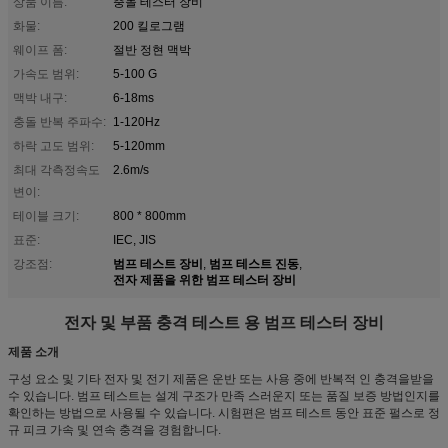
상품 이름:
충돌 테스터 장비
화물:
200 킬로그램
웨이프 폼:
절반 정현 맥박
가속도 범위:
5-100 G
맥박 내구:
6-18ms
충돌 반복 주파수:
1-120Hz
하락 고도 범위:
5-120mm
최대 각측정속도
2.6m/s
변이:
테이블 크기:
800 * 800mm
표준:
IEC, JIS
범프 테스트 장비
범프 테스트 진동
강조점:
,
,
전자 제품을 위한 범프 테스터 장비
전자 및 부품 충격 테스트 용 범프 테스터 장비
제품 소개
구성 요소 및 기타 전자 및 전기 제품은 운반 또는 사용 중에 반복적 인 충격을받을
수 있습니다. 범프 테스트는 설계 구조가 만족 스러운지 또는 품질 보증 방법인지를
확인하는 방법으로 사용될 수 있습니다. 시험편은 범프 테스트 동안 표준 펄스로 정
규 피크 가속 및 연속 충격을 경험합니다.