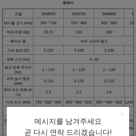
명세서
모델
SKM500
SKM700
SKM800
SK
테이블 크기 (mm)
500 * 700
700 * 800
800 * 800
100
적재 하중 (kg)
50 개
100
200
웨이브 폼
하프 사인파 펄스
가속 범위 (G)
5-120
5-100
5-100
계획 기간 (ms)
6--18
범프 반복 주파수
1 ~ 120
1 ~ 120
1 ~ 120
(Hz)
낙하 높이 범위
5-120
5-120
5-120
(mm)
최대 속도 변화 (m
2.2
2.2
2.6
/ s)
기계 치수 (mm)
750 * 660 * 800
900 * 900 * 800
900 * 960 * 800
1200 *
기계 중량 (kg)
1000
1260 년
2160 년
메시지를 남겨주세요
전력 및 공기 공급
AC220V ± 10 % 50Hz 공기 공급량 : 8kg 23m3 gashol
GB / T2423.4, GB / T2423.6, IEC68-2-29, JJG497-2000, JIS
곧 다시 연락 드리겠습니다!
표준
등