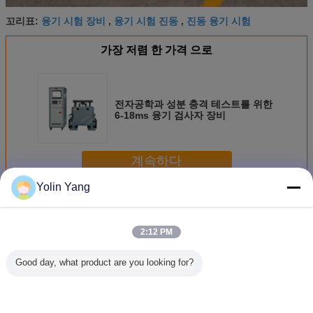
융기 시험 장비
융기 시험 진동
진동 융기 시험
꼬리표:
,
,
가장 저렴 한 가격 으로
전자공학과 성분 충격 테스트를 위한
6-18ms 융기 검사자 장비
계속하다
Yolin Yang
범프 테스트 기계
더 많은 것
2:12 PM
Good day, what product are you looking for?
200kg 탑재량을 가
IEC68-2-29 JIS
기계적인 완충기
건전지 시험
진 시험 기계를, 1-
C0042-1995를 가
시험 장비 6-18ms
11ms의 
80배/분, 융기 고도
진 전자공학을 위
맥박 내구
역 1-120
450 mm 부딪치십
한 SKM700 융기
한 충격 