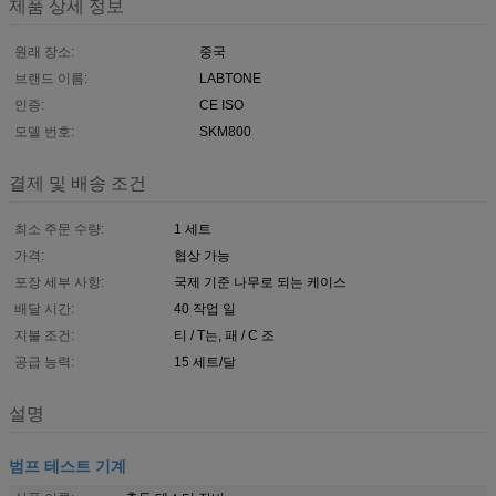
제품 상세 정보
원래 장소:
중국
브랜드 이름:
LABTONE
인증:
CE ISO
모델 번호:
SKM800
결제 및 배송 조건
최소 주문 수량:
1 세트
가격:
협상 가능
포장 세부 사항:
국제 기준 나무로 되는 케이스
배달 시간:
40 작업 일
지불 조건:
티 / T는, 패 / C 조
공급 능력:
15 세트/달
설명
범프 테스트 기계