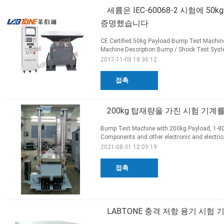
세륨은 IEC-60068-2 시험에 
증명했습니다
CE Certified 50kg Payload Bump Test Machin
Machine Description Bump / Shock Test Syst
2017-11-08 18:36:12
접촉
200kg 탑재량을 가진 시험 기계를,
Bump Test Machine with 200kg Payload, 1-80
Components and other electronic and electrica
2021-08-31 12:09:19
접촉
LABTONE 충격 저항 융기 시험 기