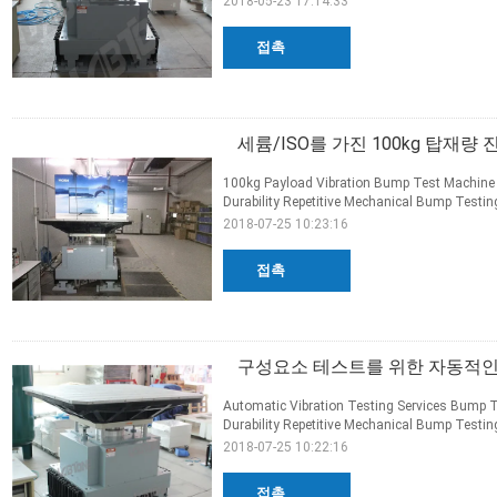
2018-05-23 17:14:33
접촉
세륨/ISO를 가진 100kg 탑재
100kg Payload Vibration Bump Test Machine W
Durability Repetitive Mechanical Bump Testin
2018-07-25 10:23:16
접촉
구성요소 테스트를 위한 자동적인
Automatic Vibration Testing Services Bump T
Durability Repetitive Mechanical Bump Testing
2018-07-25 10:22:16
접촉