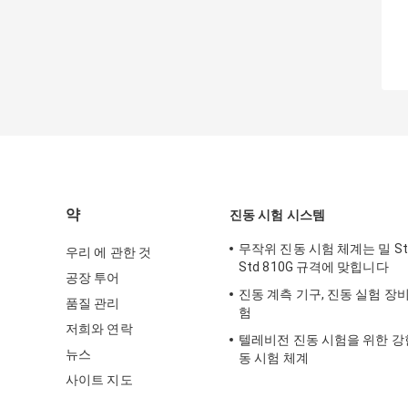
약
진동 시험 시스템
무작위 진동 시험 체계는 밀 Std
우리 에 관한 것
Std 810G 규격에 맞힙니다
공장 투어
진동 계측 기구, 진동 실험 장비
품질 관리
험
저희와 연락
텔레비전 진동 시험을 위한 강
뉴스
동 시험 체계
사이트 지도