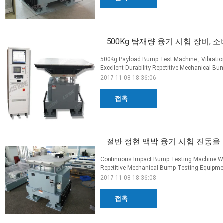
500Kg 탑재량 융기 시험 장비,
500Kg Payload Bump Test Machine , Vibratio
Excellent Durability Repetitive Mechanical Bum
2017-11-08 18:36:06
접촉
절반 정현 맥박 융기 시험 진동을
Continuous Impact Bump Testing Machine With 
Repetitive Mechanical Bump Testing Equipmen
2017-11-08 18:36:08
접촉