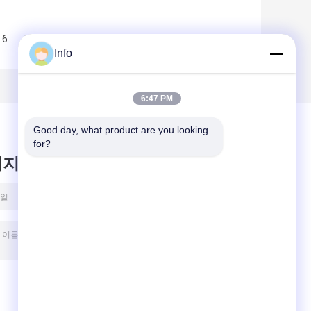
6
7
8
9
10
>>
>|
Info
6:47 PM
Good day, what product are you looking 
for?
시지를 남겨주세요