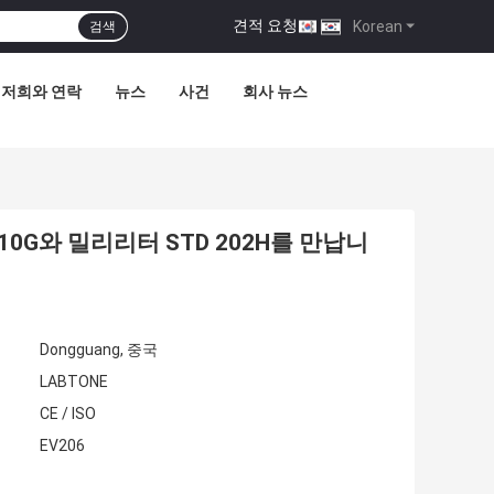
견적 요청
|
Korean
검색
저희와 연락
뉴스
사건
회사 뉴스
0G와 밀리리터 STD 202H를 만납니
Dongguang, 중국
LABTONE
CE / ISO
EV206