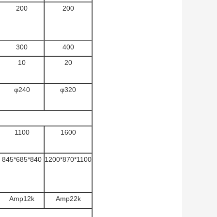
200
200
300
400
10
20
φ240
φ320
1100
1600
845*685*840
1200*870*1100
Amp12k
Amp22k