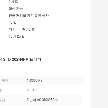
1 세트
협상 가능
진공 패킹을 가진 합판 상자
45 일
티 / T는, 패 / C 조
15 세트/달
 STD 202H를 만납니다
 영역:
1-3000 Hz
:
200KG
공급:
3 단계 AC 380V 50Hz