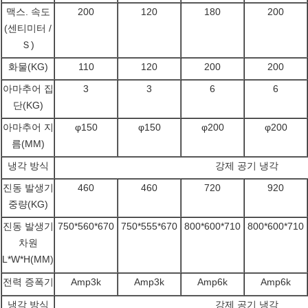
맥스. 속도
200
120
180
200
(센티미터 /
Ｓ)
화물(KG)
110
120
200
200
아마추어 집
3
3
6
6
단(KG)
아마추어 지
φ150
φ150
φ200
φ200
름(MM)
냉각 방식
강제 공기 냉각
진동 발생기
460
460
720
920
중량(KG)
진동 발생기
750*560*670
750*555*670
800*600*710
800*600*710
차원
L*W*H(MM)
전력 증폭기
Amp3k
Amp3k
Amp6k
Amp6k
냉각 방식
강제 공기 냉각