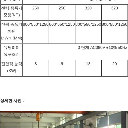
전력 증폭기
250
250
320
320
중량(KG)
전력 증폭기
800*550*1250
800*550*1250
800*550*1250
800*550*1250
차원
L*W*H(MM)
유틸리티
3 단계 AC380V ±10% 50Hz
요구조건
집합적 능력
8
9
18
20
(KW)
상세한 사진 :