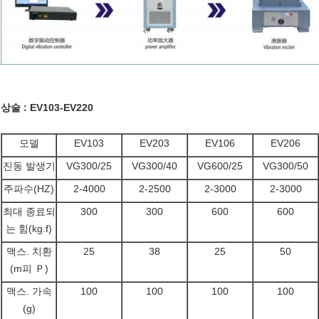
상술 : EV103-EV220
모델
EV103
EV203
EV106
EV206
진동 발생기
VG300/25
VG300/40
VG600/25
VG300/50
주파수(HZ)
2-4000
2-2500
2-3000
2-3000
최대 종료되
300
300
600
600
는 힘(kg.f)
맥스. 치환
25
38
25
50
(m피 Ｐ)
맥스. 가속
100
100
100
100
(g)