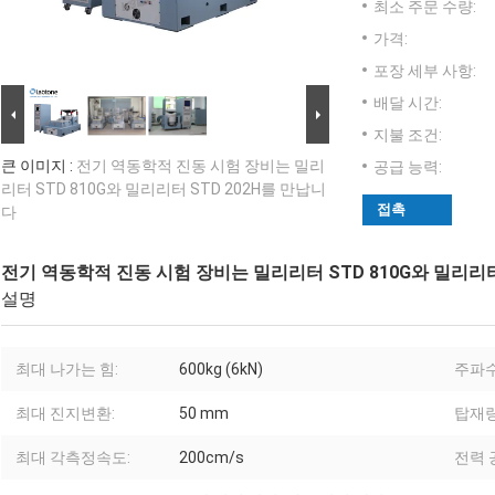
최소 주문 수량:
가격:
포장 세부 사항:
배달 시간:
지불 조건:
큰 이미지 :
전기 역동학적 진동 시험 장비는 밀리
공급 능력:
리터 STD 810G와 밀리리터 STD 202H를 만납니
접촉
다
전기 역동학적 진동 시험 장비는 밀리리터 STD 810G와 밀리리터
설명
최대 나가는 힘:
600kg (6kN)
주파수
최대 진지변환:
50 mm
탑재량
최대 각측정속도:
200cm/s
전력 