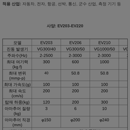
적용 산업:
자동차, 전자, 항공, 선박, 통신, 군수 산업, 측정 기기 등
사양: EV203-EV220
모델
EV203
EV206
EV210
E
진동 발생기
VG300/40
VG300/50
VG1000/50
VG2
주파수(Hz)
2-2500
2-3000
2-3000
2
최대 여기력
300
600
1000
(kg.f)
최대 변위
50.8
50.8
40
(mmp-p)
최대 가속도(g)
100
100
100
최대 속도
200
200
200
(cm/s)
탑재 하중(kg)
120
200
300
아마추어 질량
3
6
10
(kg)
아마추어 직경
φ150
φ200
φ240
(mm)