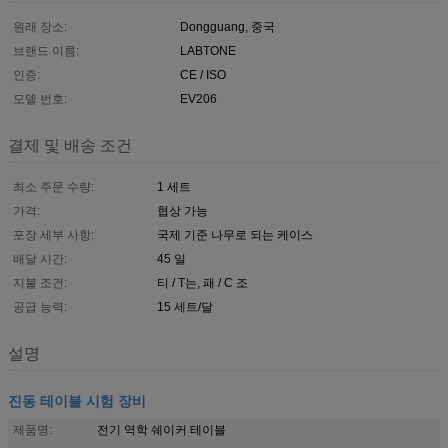
원래 장소:
Dongguang, 중국
브랜드 이름:
LABTONE
인증:
CE / ISO
모델 번호:
EV206
결제 및 배송 조건
최소 주문 수량:
1 세트
가격:
협상 가능
포장 세부 사항:
국제 기준 나무로 되는 케이스
배달 시간:
45 일
지불 조건:
티 / T는, 패 / C 조
공급 능력:
15 세트/달
설명
진동 테이블 시험 장비
제품명:
전기 역학 쉐이커 테이블