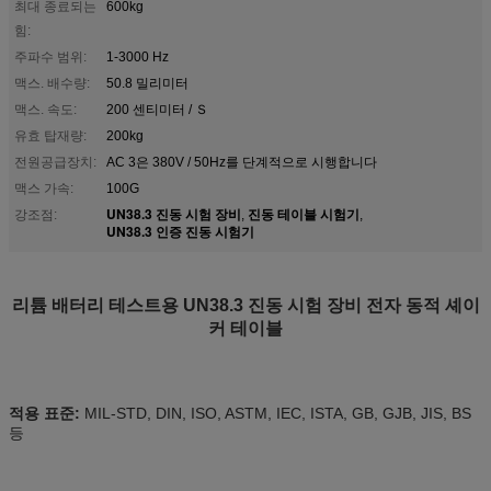
최대 종료되는
600kg
힘:
주파수 범위:
1-3000 Hz
맥스. 배수량:
50.8 밀리미터
맥스. 속도:
200 센티미터 / Ｓ
유효 탑재량:
200kg
전원공급장치:
AC 3은 380V / 50Hz를 단계적으로 시행합니다
맥스 가속:
100G
UN38.3 진동 시험 장비
진동 테이블 시험기
강조점:
,
,
UN38.3 인증 진동 시험기
리튬 배터리 테스트용 UN38.3 진동 시험 장비 전자 동적 셰이
커 테이블
적용 표준:
MIL-STD, DIN, ISO, ASTM, IEC, ISTA, GB, GJB, JIS, BS
등