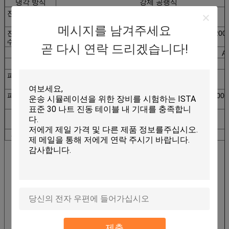
냉각 방식
강제 공랭식
진동 발생기 무
460
920
1100
게(kg)
메시지를 남겨주세요
진동 발생기 치
750*555*670
800*600*710
845*685*840
1200
수 L*W*H(MM)
곧 다시 연락 드리겠습니다!
파워 앰프
Amp3k
Amp6k
Amp12k
A
냉각 방식
강제 공랭식
파워 앰프 무게
250
320
350
(kg)
파워 앰프 치수
800*550*1250
800*550*1250
800*550*1520
800*
L*W*H(MM)
유틸리티
3상 AC380V ±10% 50Hz
요구 사항
총 용량(KW)
9
20
25
제출