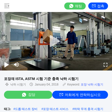
채팅
접촉
포장재 ISTA, ASTM 시험 기준 충족 낙하 시험기
낙하 시험기
January 04, 2018
Keyword:
포장 낙하 시험기
잡담
저희에게 연락하십시오
태그:
#
드롭 테스트 장비
#
포장 테스트 서비스
#
하락 무게 충격 시험기