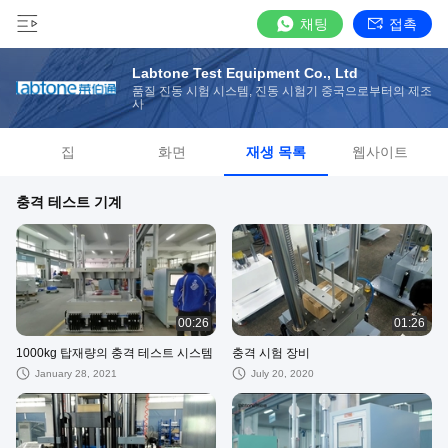
채팅
접촉
Labtone Test Equipment Co., Ltd
품질 진동 시험 시스템, 진동 시험기 중국으로부터의 제조
사
집
화면
재생 목록
웹사이트
충격 테스트 기계
00:26
01:26
1000kg 탑재량의 충격 테스트 시스템
충격 시험 장비
January 28, 2021
July 20, 2020