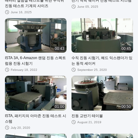
배터리 실험실 테스트를 위한 무작위
전기 역학 쉐이커 진동 테스트 시스템
진동 테스트 기계의 사이즈
June 05, 2025
June 16, 2025
00:43
00:45
ISTA 3A, 6-Amazon 랜덤 진동 스펙트
수직 진동 시험기, 헤드 익스팬더가 있
럼용 진동 시험기
는 동적 셰이커
February 18, 2022
September 25, 2020
01:00
00:50
ISTA, 패키지의 아마존 진동 테스트 시
진동 교반기 테이블
스템
August 21, 2019
July 20, 2020