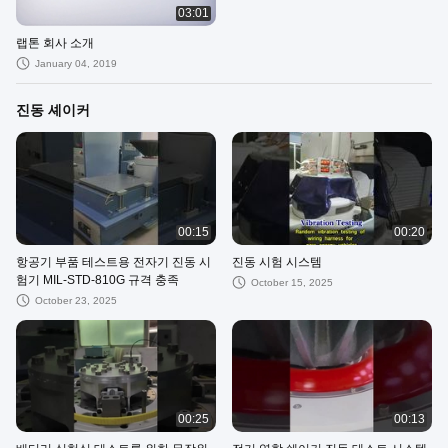
03:01
랩톤 회사 소개
January 04, 2019
진동 셰이커
00:15
00:20
항공기 부품 테스트용 전자기 진동 시
진동 시험 시스템
험기 MIL-STD-810G 규격 충족
October 15, 2025
October 23, 2025
00:25
00:13