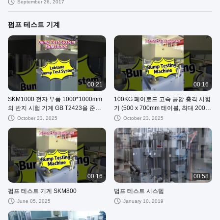
September 26, 2017
펌프 테스트 기계
00:21
00:16
SKM1000 전자 부품 1000*1000mm
100KG 페이로드 고속 공압 충격 시험
의 반지 시험 기계 GB T2423을 준수
기 (500 x 700mm 테이블, 최대 200g
합니다.6
가속)
October 23, 2025
October 23, 2025
00:16
00:58
펌프 테스트 기계 SKM800
범프 테스트 시스템
June 05, 2025
January 10, 2019