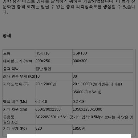
공학 충격 테스트 명세를 달성하기 위하여 개발되었습니다. 이 높게 전
문화한 충격 체계는 믿을 수 없는 충격 각측정속도를 생성할 수 있습니
다.
명세
모형
HSKT10
USKT30
테이블 크기 (mm)
200x250
300x300
충격 맥박
절반 정현
최대 견본 무게 (Kg)
10
30
가속도 범위 (G)
20 ~ 2000년
20 ~ 10000 (벌거벗은 테이블)
35000 (DMSA에)
맥박 내구 (Ms)
0.2~18
0.2~18
기계 차원 (cm)
660x700x2380
1350x1250x3300
공용품
AC220V 50Hz 5A의 공기의 압력: 0.5Mpa 보다는 더 많은 것
필요조건
기계 무게 (Kg)
820
1850년