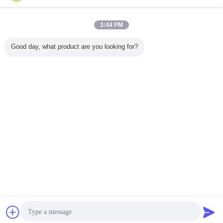
충격 테스트 시스템
더 많은 것
3:44 PM
Good day, what product are you looking for?
하프 시너스 파도
전기차 배터리 충
고속 충격 시험 시
건전지 
의 충격 테스트 시
격 시험기
스템
50*60 테
스템
한 IEC 62
적인 충격
스
언어를 바꾸십시오
Korean
홈
|
우리 에 관한 것
|
저희와 연락
|
사이트맵
|
Privacy Policy
탁상용 전망
Copyright © 2016 - 2026 Labtone Test Equipment Co., Ltd.
All rights reserved.
잡담
견적 요청