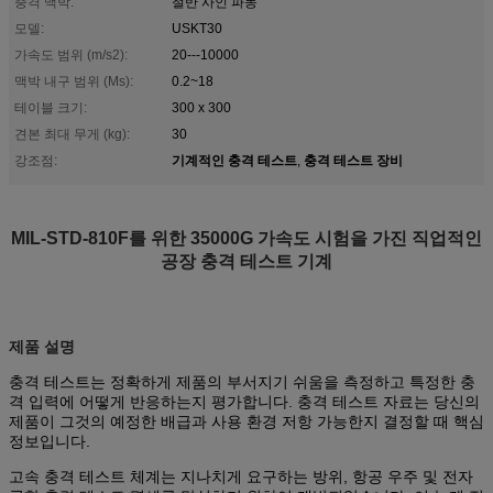
충격 맥박:
절반 사인 파동
모델:
USKT30
가속도 범위 (m/s2):
20---10000
맥박 내구 범위 (Ms):
0.2~18
테이블 크기:
300 x 300
견본 최대 무게 (kg):
30
기계적인 충격 테스트
충격 테스트 장비
강조점:
,
MIL-STD-810F를 위한 35000G 가속도 시험을 가진 직업적인
공장 충격 테스트 기계
제품 설명
충격 테스트는 정확하게 제품의 부서지기 쉬움을 측정하고 특정한 충
격 입력에 어떻게 반응하는지 평가합니다. 충격 테스트 자료는 당신의
제품이 그것의 예정한 배급과 사용 환경 저항 가능한지 결정할 때 핵심
정보입니다.
고속 충격 테스트 체계는 지나치게 요구하는 방위, 항공 우주 및 전자