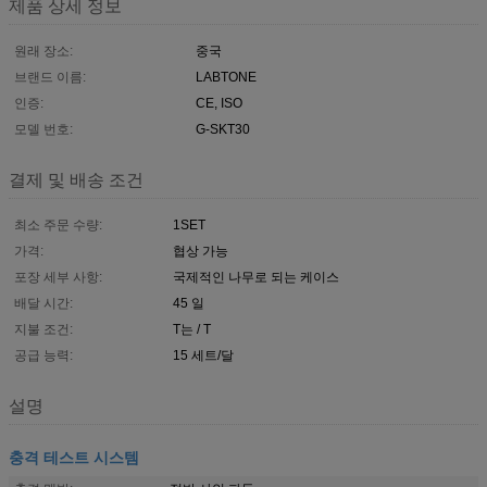
제품 상세 정보
원래 장소:
중국
브랜드 이름:
LABTONE
인증:
CE, ISO
모델 번호:
G-SKT30
결제 및 배송 조건
최소 주문 수량:
1SET
가격:
협상 가능
포장 세부 사항:
국제적인 나무로 되는 케이스
배달 시간:
45 일
지불 조건:
T는 / T
공급 능력:
15 세트/달
설명
충격 테스트 시스템