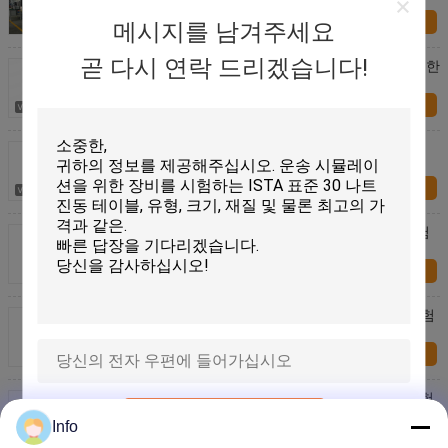
지금 문의
메시지를 남겨주세요
곧 다시 연락 드리겠습니다!
세륨 증명서를 가진 소비자 전자공학 충격 시험을 위한
충격 테스트 장비
지금 문의
35000G 고속 기계적인 충격 테스트 장비
25000g@0.1ms의 35000g@0.1 Ms
지금 문의
반 시노파 충격 배터리 테스트를 위한 고속 충격 시험
장비 IEC62281
지금 문의
ISTA IEC62133 표준 리튬 배터리용 고가속 충격 시험
장비
지금 문의
하프 사인, 톱니, 사다리꼴 파형과 건전지 팩 충격시험
장비
제출
Info
지금 문의