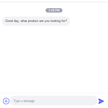
Half Sine Mechanical Shock Test Equipment With
3:49 PM
200kg Battery Pack Testing
지금 문의
Good day, what product are you looking for?
1 / 10
언어를 바꾸십시오
Korean
홈
|
우리 에 관한 것
|
저희와 연락
|
사이트맵
|
Privacy Policy
탁상용 전망
Copyright © 2016 - 2026 Labtone Test Equipment Co., Ltd.
All rights reserved.
잡담
견적 요청