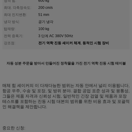
정격 힘:
600 kg
최대. 각측정속도:
200 cm/s
최대 진지변환:
51 mm
냉각 방식:
공기 냉각
탑재량:
100 kg
전력 증폭기:
3 단계 AC 380V 50Hz
전기 역학 진동 셰이커 체계
동적인 시험 장비
강조점:
,
자동 성분 주문을 받아서 만들어진 정착물을 가진 전기 역학 진동 시험 테이블
매체 힘 셰이커의 이 다재다능한 범위는 자동 안에서 널리 이용됩니다,
항공 우주, 수송 및 포장, 및 방위 분야. 결합 공업 표준 성과 및 융통성,
그들은 제품 자격과 신뢰성 시험, 일반적인 긴장 검열 및 제품과 포장
테스트를 포함하는 진동 시험 대본의 범위를 위한 비용 효과 및 포괄적
인 해결책을 제안합니다.
중요한 신청: