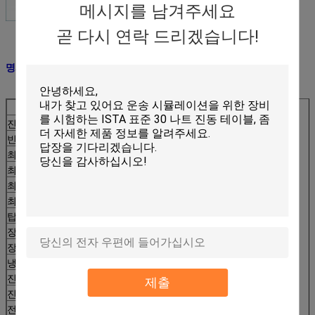
메시지를 남겨주세요
곧 다시 연락 드리겠습니다!
명세:
모형
EV206
진동 발전기
VG300/50
빈도 (Hz)
2-3000
최대 나가는 힘 (kg.f)
600
최대. 진지변환 (mmp-p)
50
최대. 가속도 (g)
100
최대. 각측정속도 (cm/s)
200
탑재량 (kg)
200
장갑판 질량 (kg)
6
장갑판 직경 (mm)
φ200
냉각 방법
공기 냉각
진동 발전기 무게 (kg)
920
제출
진동 발전기 차원 L*W*H (MM)
800*600*710
전력 증폭기
Amp6k