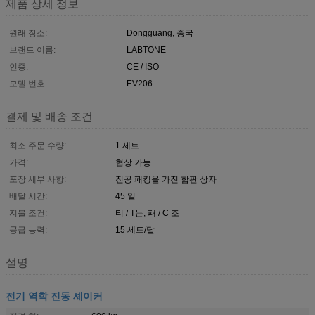
제품 상세 정보
원래 장소:
Dongguang, 중국
브랜드 이름:
LABTONE
인증:
CE / ISO
모델 번호:
EV206
결제 및 배송 조건
최소 주문 수량:
1 세트
가격:
협상 가능
포장 세부 사항:
진공 패킹을 가진 합판 상자
배달 시간:
45 일
지불 조건:
티 / T는, 패 / C 조
공급 능력:
15 세트/달
설명
전기 역학 진동 셰이커