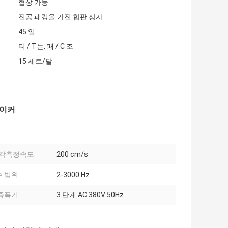
협상 가능
진공 패킹을 가진 합판 상자
45 일
티 / T는, 패 / C 조
15 세트/달
셰이커
 각측정속도:
200 cm/s
 범위:
2-3000 Hz
증폭기:
3 단계 AC 380V 50Hz