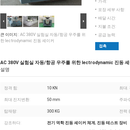
가격:
포장 세부 사항:
배달 시간:
지불 조건:
큰 이미지 :
AC 380V 실험실 자동/항공 우주를 위
공급 능력:
한 lectrodynamic 진동 셰이커
접촉
AC 380V 실험실 자동/항공 우주를 위한 lectrodynamic 진동 
설명
정격 힘:
10 KN
최대.
최대 진지변환:
50 mm
주파수
탑재량:
300 KG
전력 
강조하다:
전기 역학 진동 셰이커 체계
,
진동 테스트 장비