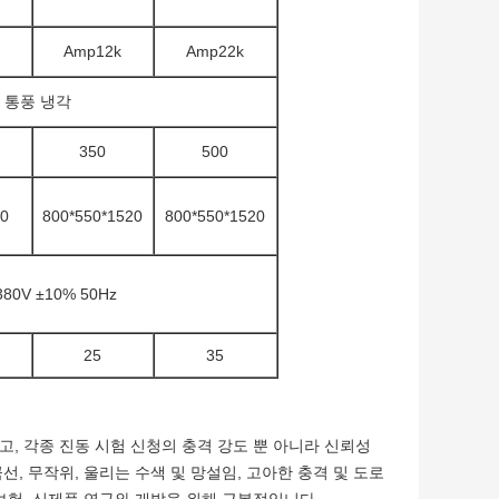
Amp12k
Amp22k
 통풍 냉각
350
500
0
800*550*1520
800*550*1520
80V ±10% 50Hz
25
35
, 각종 진동 시험 신청의 충격 강도 뿐 아니라 신뢰성
, 무작위, 울리는 수색 및 망설임, 고아한 충격 및 도로