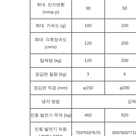
최대. 진지변환
38
50
(mmp-p)
최대. 가속도 (g)
100
100
최대. 각측정속도
120
200
(cm/s)
탑재량 (kg)
120
200
장갑판 질량 (kg)
3
6
장갑판 직경 (mm)
φ150
φ200
냉각 방법
강제
진동 발전기 무게 (kg)
460
920
진동 발전기 차원
750*555*670
800*600*71