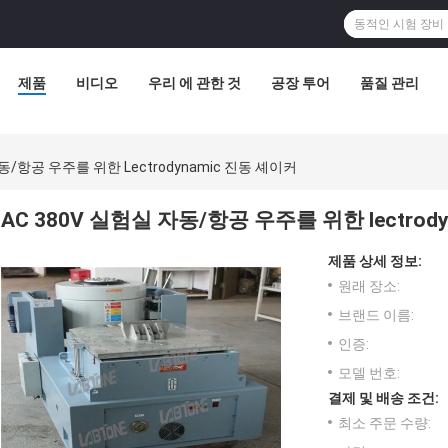
제품
비디오
우리 에 관한 것
공장 투어
품질 관리
자동/항공 우주를 위한 Lectrodynamic 진동 셰이커
AC 380V 실험실 자동/항공 우주를 위한 lectrod
제품 상세 정보:
원래 장소:
브랜드 이름:
인증:
모델 번호:
결제 및 배송 조건:
최소 주문 수량: