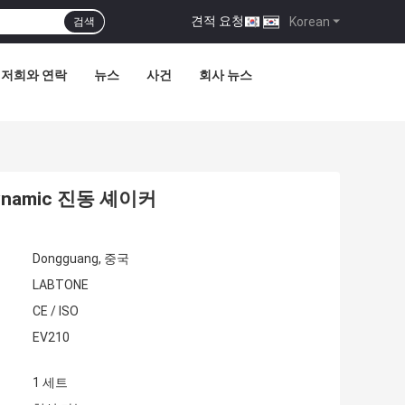
견적 요청
|
Korean
검색
저희와 연락
뉴스
사건
회사 뉴스
ynamic 진동 셰이커
Dongguang, 중국
LABTONE
CE / ISO
EV210
1 세트