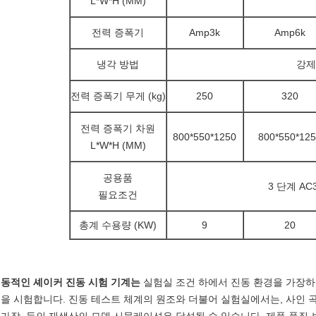
L*W*H (MM)
전력 증폭기
Amp3k
Amp6k
냉각 방법
강제
전력 증폭기 무게 (kg)
250
320
전력 증폭기 차원
800*550*1250
800*550*125
L*W*H (MM)
공용품
3 단계 AC3
필요조건
총계 수용량 (KW)
9
20
동적인 셰이커 진동 시험 기계는
실험실 조건 하에서 진동 환경을 가장하고
을 시험합니다. 진동 테스트 체계의 원조와 더불어 실험실에서는, 사인 곡선