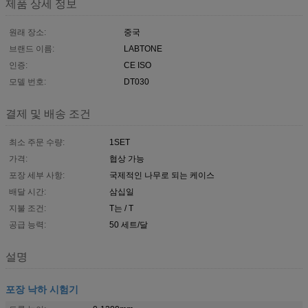
제품 상세 정보
원래 장소:
중국
브랜드 이름:
LABTONE
인증:
CE ISO
모델 번호:
DT030
결제 및 배송 조건
최소 주문 수량:
1SET
가격:
협상 가능
포장 세부 사항:
국제적인 나무로 되는 케이스
배달 시간:
삼십일
지불 조건:
T는 / T
공급 능력:
50 세트/달
설명
포장 낙하 시험기