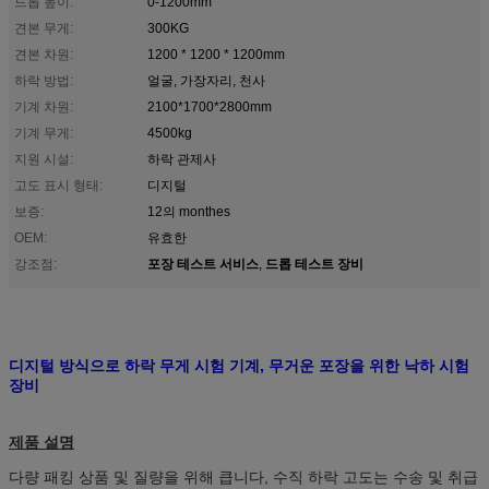
드롭 높이:
0-1200mm
견본 무게:
300KG
견본 차원:
1200 * 1200 * 1200mm
하락 방법:
얼굴, 가장자리, 천사
기계 차원:
2100*1700*2800mm
기계 무게:
4500kg
지원 시설:
하락 관제사
고도 표시 형태:
디지털
보증:
12의 monthes
OEM:
유효한
포장 테스트 서비스
드롭 테스트 장비
강조점:
,
디지털 방식으로 하락 무게 시험 기계, 무거운 포장을 위한 낙하 시험
장비
제품 설명
다량 패킹 상품 및 질량을 위해 큽니다, 수직 하락 고도는 수송 및 취급