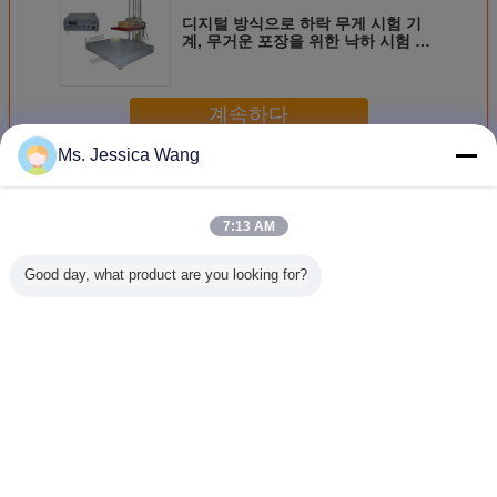
디지털 방식으로 하락 무게 시험 기
계, 무거운 포장을 위한 낙하 시험 장
비
계속하다
Ms. Jessica Wang
포장 낙하 시험기
더 많은 것
7:13 AM
Good day, what product are you looking for?
중량물 낙하 시험
200개 킬로그램 화
휴대용 모바일 장
저비용 정
기
물과 무거운 급락
치를 위해 낙하 시
시험기는 A
밀리미터 패키징
험기를 패키징하는
TAPPI, ISO
낙하 시험기 1200
현명한 / 휴대폰
ISTA 표
명
합니
언어를 바꾸십시오
Korean