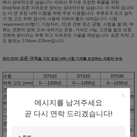
에서 상대적으로 낮습니다. 따라서 무거운 포장한 화물을 위한
DropTest 표준 자유로운 장비는 상대적으로 낮습니다. 이 하락 검사자
는 더 큰 포장 낙하 시험을 위해 주로 이용됩니다. 부류로 E 포크 설치
가 영 고도 하락 검사자 사용에 의하여 빨리 내려갑니다. 시험
requirment (비행기, 가장자리, 각)로 견본 장소 균형. 시험을 할 때, 부
류는 견본의 앞에 고속 내려가는 운동, 가속도 >3g, 그것을 필요 보증
견본에 분리되는 부류 하고 자유로운 가을을 깨닫습니다. 표준 하락 고
도 범위는 2.54cm-120cm입니다.
.
표준 규격
판지 ISTA
을 가진 포장 낙하 시험 기계를 포장하는 자동차 부속
모형
DT015
DT020
DT030
하락 고도 (mm)
0----1200년
0----1200년
0---1200년
견본 무게 (KG)
150
200
300
견본 차원 (mm)
1000*1000*1000
1200*1200*1200
1200*1200*1200
메시지를 남겨주세요
하락 유형
직접 투하
기계 차원 (mm)
1900*1700*2800
2100*1700*2800
2100*1700*2800
곧 다시 연락 드리겠습니다!
기계 무게 (kg)
2500
3200
4500
전력 공급
3 단계 AC380V 50HZ
기준
ISO2248-72 (E) GB/T4857.5 JISZ0202-87 IEC68-2-
27