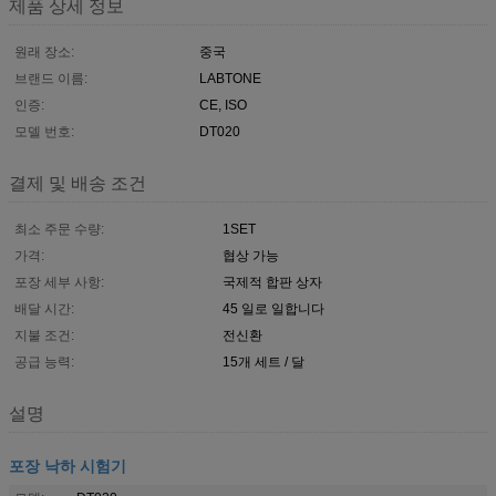
제품 상세 정보
원래 장소:
중국
브랜드 이름:
LABTONE
인증:
CE, ISO
모델 번호:
DT020
결제 및 배송 조건
최소 주문 수량:
1SET
가격:
협상 가능
포장 세부 사항:
국제적 합판 상자
배달 시간:
45 일로 일합니다
지불 조건:
전신환
공급 능력:
15개 세트 / 달
설명
포장 낙하 시험기