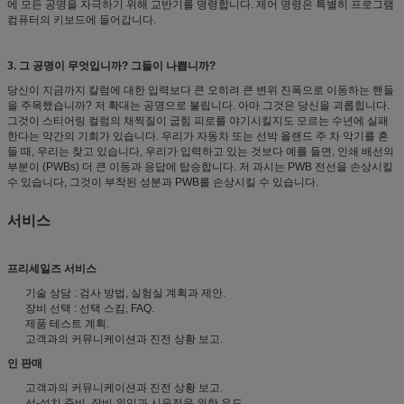
에 모든 공명을 자극하기 위해 교반기를 명령합니다. 제어 명령은 특별히 프로그램
컴퓨터의 키보드에 들어갑니다.
3. 그 공명이 무엇입니까? 그들이 나쁩니까?
당신이 지금까지 칼럼에 대한 입력보다 큰 오히려 큰 변위 진폭으로 이동하는 핸들
을 주목했습니까? 저 확대는 공명으로 불립니다. 아마 그것은 당신을 괴롭힙니다.
그것이 스티어링 컬럼의 채찍질이 굽힘 피로를 야기시킬지도 모르는 수년에 실패
한다는 약간의 기회가 있습니다. 우리가 자동차 또는 선박 올랜드 주 차 악기를 흔
들 때, 우리는 찾고 있습니다, 우리가 입력하고 있는 것보다 예를 들면, 인쇄 배선의
부분이 (PWBs) 더 큰 이동과 응답에 탑승합니다. 저 과시는 PWB 전선을 손상시킬
수 있습니다, 그것이 부착된 성분과 PWB를 손상시킬 수 있습니다.
서비스
프리세일즈 서비스
기술 상담 : 검사 방법, 실험실 계획과 제안.
장비 선택 : 선택 스킴, FAQ.
제품 테스트 계획.
고객과의 커뮤니케이션과 진전 상황 보고.
인 판매
고객과의 커뮤니케이션과 진전 상황 보고.
선-설치 준비, 장비 위임과 시운전을 위한 유도.