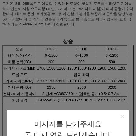
그것은 빨리 아래쪽으로 이동할 수 있는 E-모양이 형성된 포크를 브라켓으로 이용
하고 견본이 시험 요구사항 (표면, 모서리 또는 코너 낙하 시험)에 따라 균형에 위치
합니다. 테스트 동안, 브라켓은 브라켓과 견본의 분리를 보증하고 급락을 달성하는
것이 3G보다 더 큰 가속과 견본을 아래쪽으로 빨리 앞으로 이동시킵니다. 표준 낙
하 거리는 2.54cm-120cm 사이에 정렬됩니다.
상술
모델
DT020
DT030
DT050
하락 높이(MM)
0~1200
0~1200
0~1200
화물 능력(KG)
200
300
500
패키지 사이즈(MM)
1700*1500*1200
1900*1500*1200
1900*1500*1200
드롭 모드
급락 하락
기계 사이즈(MM)
2100*1700*2800
2100*1700*2800
2100*1700*2800
기계 중량(KG)
2350
2500
3200
전력 / 에어 서플라이
3 단계 AC380V 50Hz (압축된 공기) 0.5~0.7Mpa
해당 규격
ISO2248-72(E) GB/T4857.5 JISZ0202-87 IEC68-2-27
메시지를 남겨주세요
곧 다시 연락 드리겠습니다!