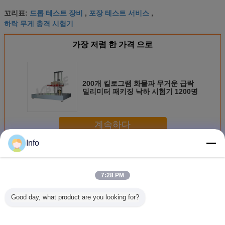
드롭 테스트 장비
포장 테스트 서비스
꼬리표:
,
,
하락 무게 충격 시험기
가장 저렴 한 가격 으로
200개 킬로그램 화물과 무거운 급락
밀리미터 패키징 낙하 시험기 1200명
계속하다
Info
포장 낙하 시험기
더 많은 것
7:28 PM
Good day, what product are you looking for?
중량물 낙하 시험
휴대용 모바일 장
저비용 정밀 낙하
탑재량 150
기
치를 위해 낙하 시
시험기는 ASTM,
유 낙하 고도
험기를 패키징하는
TAPPI, ISO, JIS 및
를 가진 IS