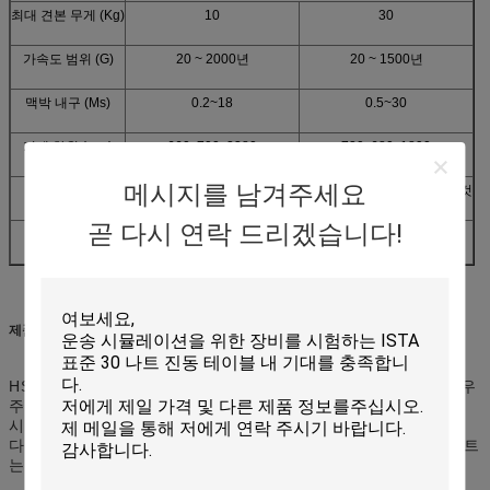
최대 견본 무게 (Kg)
10
30
가속도 범위 (G)
20 ~ 2000년
20 ~ 1500년
맥박 내구 (Ms)
0.2~18
0.5~30
기계 차원 (mm)
660x700x2380
720x680x1890
메시지를 남겨주세요
공용품
AC220V 50Hz 5A의 공기의 압력: 0.5Mpa 보다는 더 많은 것
필요조건
곧 다시 연락 드리겠습니다!
기계 무게 (Kg)
820
650
제품 설명
HSKT 시리즈 충격 테스트 체계는 전자 제품, 건전지 제품, 항공 우
주, 배, 군 기업, 자동 부속 및 수송과 같은 분야에 있는 충격 저항
시험에 주로 적용 가능합니다. 절반 사인 파동, 톱니 파동 또는 사
다리꼴 파의 모양에 있는
testsare에 충격을 주십시오
. 충격 테스트
는 다른 파형 발전기를 선정해서 실행될 수 있습니다.