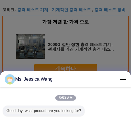
충격 테스트 기계
기계적인 충격 테스트
충격 테스트 장비
꼬리표:
,
,
가장 저렴 한 가격 으로
2000G 절반 정현 충격 테스트 기계,
관제사를 가진 기계적인 충격 테스트
체계
계속하다
Ms. Jessica Wang
충격 테스트 시스템
더 많은 것
5:53 AM
Good day, what product are you looking for?
하프 시너스 파도
전기차 배터리 충
고속 충격 시험 시
건전지 
의 충격 테스트 시
격 시험기
스템
50*60 테
스템
한 IEC 62
적인 충격