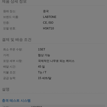
제품 상세 정보
원래 장소:
중국
브랜드 이름:
LABTONE
인증:
CE, ISO
모델 번호:
HSKT10
결제 및 배송 조건
최소 주문 수량:
1SET
가격:
협상 가능
포장 세부 사항:
국제적인 나무로 되는 케이스
배달 시간:
45 일
지불 조건:
T는 / T
공급 능력:
15 세트/달
설명
충격 테스트 시스템