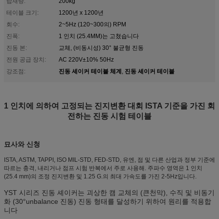
탑재량:
200kg
테이블 크기:
1200년 x 1200년
회수:
2~5Hz (120~300의) RPM
진폭:
1 인치 (25.4MM)는 고쳤습니다
진동 본:
교체, (비동시성) 30° 불균형 진동
전원 공급 장치:
AC 220V±10% 50Hz
진동 셰이커 테이블 체계
진동 셰이커 테이블
강조점:
,
1 인치에 의하여 고정되는 진지변환 대회 ISTA 기준을 가진 회
전하는 진동 시험 테이블
묘사와 신청
ISTA, ASTM, TAPPI, ISO MIL-STD, FED-STD, 유엔, 점 및 다른 산업과 정부 기준에
따르는 충격, 내리거나 점프 시험 반복에서 주로 사용해. 주파수 영역은 1 인치
(25.4 mm)의 조정 진지변환 및 1.25 G.의 최대 가속도를 가진 2-5Hz입니다.
YST 시리즈 진동 셰이커는 괴상한 캠 교체의 (큰천막), 수직 및 비동기
화 (30°unbalance 진동) 진동 형태를 달성하기 위하여 원리를 적용합
니다