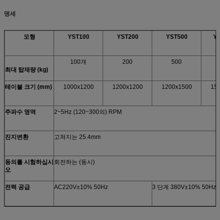
명세
모형
YST100
YST200
YST500
Y
100개
200
500
1
최대 탑재량 (kg)
테이블 크기 (mm)
1000x1200
1200x1200
1200x1500
15
주파수 영역
2~5Hz (120~300의) RPM
진지변환
고쳐지는 25.4mm
동의를 시험하십시
회전하는 (동시)
오
전력 공급
AC220V±10% 50Hz
3 단계 380V±10% 50Hz