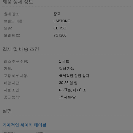
제품 상세 정보
원래 장소:
중국
브랜드 이름:
LABTONE
인증:
CE, ISO
모델 번호:
YST200
결제 및 배송 조건
최소 주문 수량:
1 세트
가격:
협상 가능
포장 세부 사항:
국제적인 합판 상자
배달 시간:
30-35 일 일
지불 조건:
티 / T는, 패 / C 조
공급 능력:
15 세트/달
설명
기계적인 셰이커 테이블