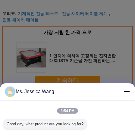
기계적인 진동 테스트
진동 셰이커 테이블 체계
꼬리표:
,
,
진동 셰이커 테이블
가장 저렴 한 가격 으로
1 인치에 의하여 고정되는 진지변환
대회 ISTA 기준을 가진 회전하는 진
동 시험 테이블
계속하다
Ms. Jessica Wang
기계적인 셰이커 테이블
더 많은 것
3:54 PM
Good day, what product are you looking for?
원형 동기 기계 쉐
운송 셰이커 테이
500개 킬로그램 화
저가 진동
이커 테이블
블 시뮬레이션
물과 시뮬레이션
계 기계적