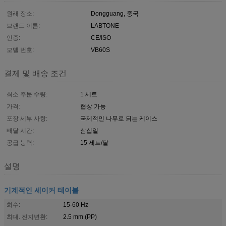
원래 장소:
Dongguang, 중국
브랜드 이름:
LABTONE
인증:
CE/ISO
모델 번호:
VB60S
결제 및 배송 조건
최소 주문 수량:
1 세트
가격:
협상 가능
포장 세부 사항:
국제적인 나무로 되는 케이스
배달 시간:
삼십일
공급 능력:
15 세트/달
설명
기계적인 셰이커 테이블
회수:
15-60 Hz
최대. 진지변환:
2.5 mm (PP)