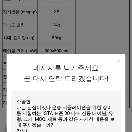
진지변환 (mmp-p)
2.5
가속도 범위
14g
최대. 탑재량 (kg)
50kg
테이블 크기 (L×W)
600×500mm
조정 화면
조정 빈도, 청소 빈도
메시지를 남겨주세요
전력 공급
AC 220V
곧 다시 연락 드리겠습니다!
기계 차원
560*610*315mm
기계 무게
120kg