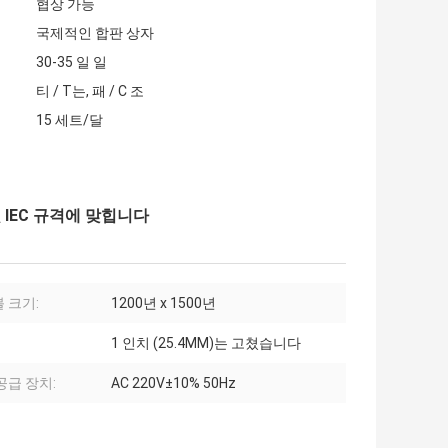
협상 가능
국제적인 합판 상자
30-35 일 일
티 / T는, 패 / C 조
15 세트/달
 및 IEC 규격에 맞힙니다
 크기:
1200년 x 1500년
1 인치 (25.4MM)는 고쳤습니다
공급 장치:
AC 220V±10% 50Hz