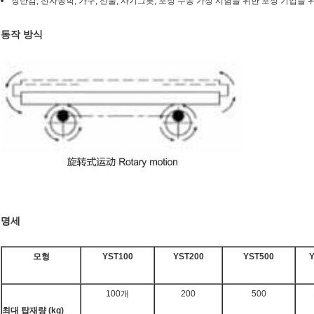
장난감, 전자공학, 가구, 선물, 사기그릇, 포장 수송 가장 시험을 위한 포장 기업을 
동작 방식
명세
모형
YST100
YST200
YST500
100개
200
500
최대 탑재량 (kg)