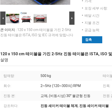
가격:
포장 세부 사항:
배달 시간:
지불 조건:
큰 이미지 :
120 x 150 cm 테이블을 가진 2-5Hz
공급 능력:
진동 테이블은 ISTA, ISO 및 IEC 규격에 맞힙니다
접촉
120 x 150 cm 테이블을 가진 2-5Hz 진동 테이블은 ISTA, ISO
설명
탑재량:
500 kg
테이블
회수:
2~5Hz (120~300의) RPM
진폭:
진동 본:
교체, (비동시성) 30° 불균형 진동
전원 
강조하다:
진동 셰이커 테이블 체계
,
진동 셰이커 테이블