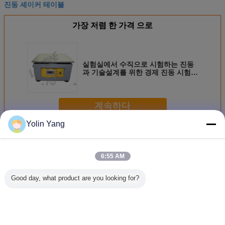
진동 셰이커 테이블
가장 저렴 한 가격 으로
실험실에서 수직으로 시험하는 진동
과 기술설계를 위한 경제 진동 시험
장비
계속하다
Yolin Yang
기계적인 셰이커 테이블
더 많은 것
6:55 AM
Good day, what product are you looking for?
원형 동기 기계 쉐
운송 셰이커 테이
500개 킬로그램 화
저가 진동
이커 테이블
블 시뮬레이션
물과 시뮬레이션
계 기계적
수송 진동 시험기
커 테이블
장