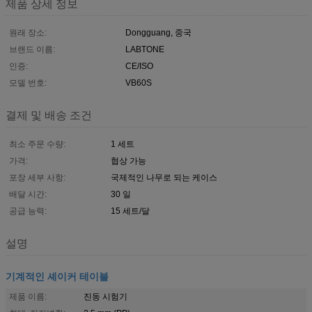
제품 상세 정보
원래 장소:
Dongguang, 중국
브랜드 이름:
LABTONE
인증:
CE/ISO
모델 번호:
VB60S
결제 및 배송 조건
최소 주문 수량:
1 세트
가격:
협상 가능
포장 세부 사항:
국제적인 나무로 되는 케이스
배달 시간:
30 일
공급 능력:
15 세트/달
설명
기계적인 셰이커 테이블
제품 이름:
진동 시험기