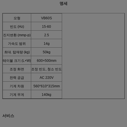
명세
모형
VB60S
빈도 (Hz)
15-60
진지변환 (mmp-p)
2.5
가속도 범위
14g
최대. 탑재량 (kg)
50kg
테이블 크기 (L×W)
600×500mm
조정 화면
조정 빈도, 청소 빈도
전력 공급
AC 220V
기계 차원
560*610*315mm
기계 무게
140kg
서비스