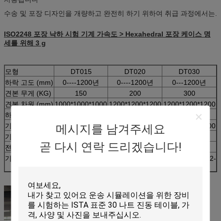
수송 및 포장 디자인을 개량하고 완전히 하기 위하여 취급 과정에서는.
ISO2248 포장 낙하 시험 기계 가속도 > Hexahedral 포장 케이스
명
세
를 위해 3 g
모형
DT015
DT020
DT030
하락 고도 (mm)
0----1200년
0----1200년
0---1200년
견본 무게 (KG)
150
200
300
견본 차원 (mm)
1000*1000*1000
1200*1200*1200
1200*1200*1200
하락 유형
직접 투하
기계 차원 (mm)
1900*1700*2800
2100*1700*2800
2100*1700*2800
메시지를 남겨주세요
기계 무게 (kg)
2500
3200
4500
곧 다시 연락 드리겠습니다!
전력 공급
3 단계 AC380V 50HZ
기준
ISO2248-72 (E) GB/T4857.5 JISZ0202-87 IEC68-2-
27