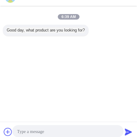
포장 낙하 시험기
더 많은 것
6:39 AM
Good day, what product are you looking for?
중량물 낙하 시험
200개 킬로그램 화
휴대용 모바일 장
저비용 정
기
물과 무거운 급락
치를 위해 낙하 시
시험기는 A
밀리미터 패키징
험기를 패키징하는
TAPPI, ISO
낙하 시험기 1200
현명한 / 휴대폰
ISTA 표
명
합니
언어를 바꾸십시오
Korean
홈
|
우리 에 관한 것
|
저희와 연락
|
사이트맵
|
Privacy Policy
탁상용 전망
Copyright © 2016 - 2026 Labtone Test Equipment Co., Ltd.
All rights reserved.
잡담
견적 요청