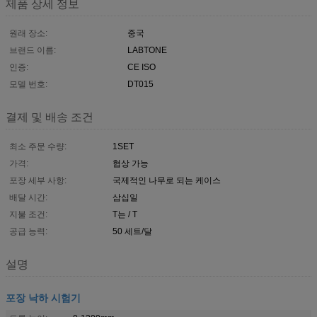
제품 상세 정보
원래 장소:
중국
브랜드 이름:
LABTONE
인증:
CE ISO
모델 번호:
DT015
결제 및 배송 조건
최소 주문 수량:
1SET
가격:
협상 가능
포장 세부 사항:
국제적인 나무로 되는 케이스
배달 시간:
삼십일
지불 조건:
T는 / T
공급 능력:
50 세트/달
설명
포장 낙하 시험기