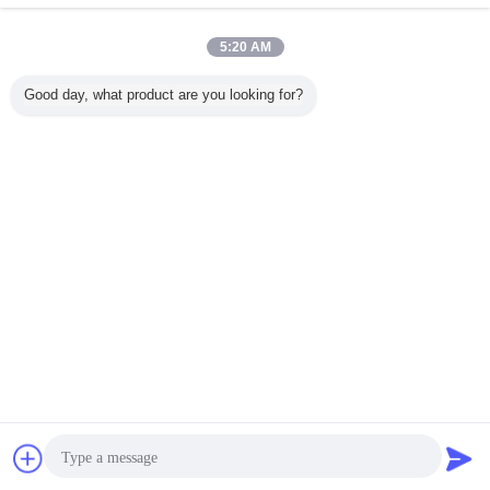
밀 std IECTemperature 습도 & 진동에 의하여 결합되
5:20 AM
는 환경 시험 약실
지금 문의
Good day, what product are you looking for?
1 / 10
언어를 바꾸십시오
Korean
홈
|
우리 에 관한 것
|
저희와 연락
|
사이트맵
|
Privacy Policy
탁상용 전망
Copyright © 2016 - 2026 Labtone Test Equipment Co., Ltd.
All rights reserved.
잡담
견적 요청